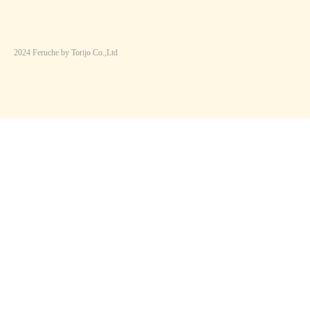
2024 Feruche by Torijo Co.,Ltd