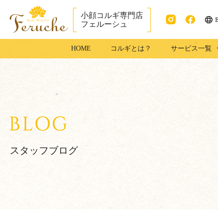
小顔コルギ専門店
フェルーシュ
ENG
Instag
faceb
成田市で小顔コ
HOME
コルギとは？
サービス一覧
ram
ook
ルギ・足コルギ
はフェルーシュ
成田店
スタッフブログ