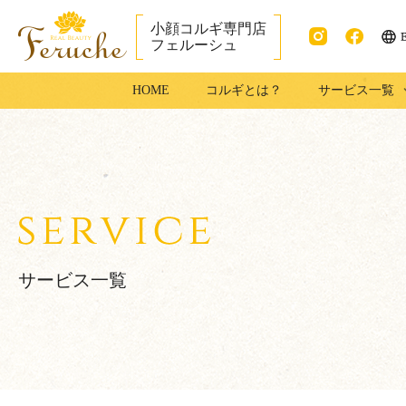
小顔コルギ専門店
フェルーシュ
ENG
Instag
faceb
成田市で小顔コ
HOME
コルギとは？
サービス一覧
ram
ook
ルギ・足コルギ
はフェルーシュ
成田店
サービス一覧