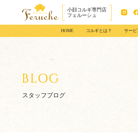
小顔コルギ専門店
フェルーシュ
Instag
fac
成田市で小顔コ
HOME
コルギとは？
サービ
ram
ook
ルギ・足コルギ
はフェルーシュ
成田店
スタッフブログ