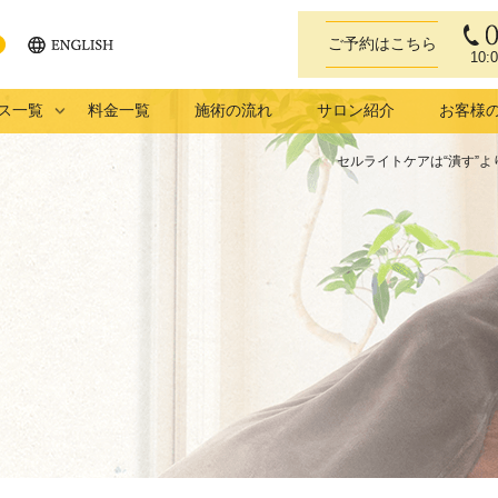
ご予約はこちら
10:
ENGLISH
eb
ス一覧
料金一覧
施術の流れ
サロン紹介
お客様
セルライトケアは“潰す”よ