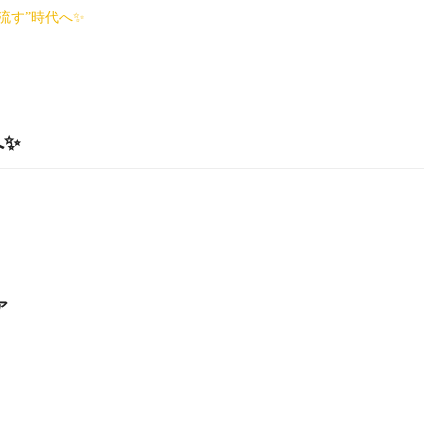
流す”時代へ✨
へ✨
ア