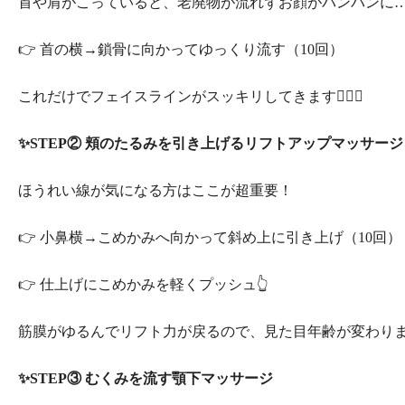
首や肩がこっていると、老廃物が流れずお顔がパンパンに…
👉 首の横→鎖骨に向かってゆっくり流す（10回）
これだけでフェイスラインがスッキリしてきます💆‍♀️✨
✨STEP② 頬のたるみを引き上げるリフトアップマッサージ
ほうれい線が気になる方はここが超重要！
👉 小鼻横→こめかみへ向かって斜め上に引き上げ（10回）
👉 仕上げにこめかみを軽くプッシュ👆
筋膜がゆるんでリフト力が戻るので、見た目年齢が変わりま
✨STEP③ むくみを流す顎下マッサージ