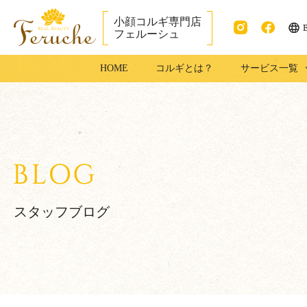
小顔コルギ専門店
フェルーシュ
ENG
Instag
faceb
成田市で小顔コ
HOME
コルギとは？
サービス一覧
ram
ook
ルギ・足コルギ
はフェルーシュ
成田店
スタッフブログ