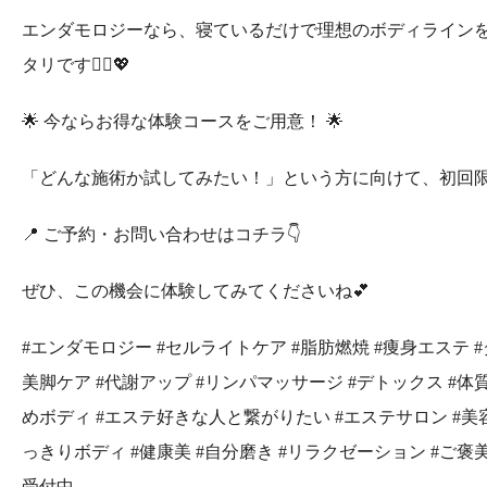
エンダモロジーなら、寝ているだけで理想のボディライン
タリです💆‍♀️💖
🌟 今ならお得な体験コースをご用意！ 🌟
「どんな施術か試してみたい！」という方に向けて、初回
📍 ご予約・お問い合わせはコチラ👇
ぜひ、この機会に体験してみてくださいね💕
#エンダモロジー #セルライトケア #脂肪燃焼 #痩身エステ #
美脚ケア #代謝アップ #リンパマッサージ #デトックス #体質
めボディ #エステ好きな人と繋がりたい #エステサロン #美
っきりボディ #健康美 #自分磨き #リラクゼーション #ご褒
受付中