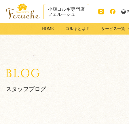
小顔コルギ専門店
フェルーシュ
ENG
Instag
faceb
成田市で小顔コ
HOME
コルギとは？
サービス一覧
ram
ook
ルギ・足コルギ
はフェルーシュ
成田店
スタッフブログ