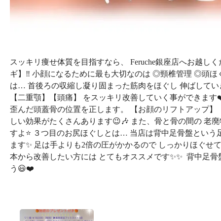
スッキリ痩せ体質を目指すなら、 Feruche銀座店へお越し
ギ】‼️ 小顔になるために最も大切なのは ◎頸椎管理 ◎頭ほ
は… 首後ろの収縮し凝り固まった筋肉をほぐし 伸ばしてい
【二重顎】【頭痛】 をスッキリ改善していく事ができます❤
歪んだ頭蓋骨の位置を正します。 【お顔のリフトアップ】
しい効果がたくさんあります😉🎶 また、骨と骨の間の 
すよ⭐️ ３つ目のお尻ほぐしとは… 当店は背中足骨盤という
ます✨ 足は手よりも2倍の圧がかかるので しっかりほぐせて
本から改善したい方には とてもオススメです✨✨
背中足骨
う😃❤️