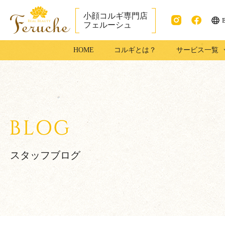
小顔コルギ専門店
フェルーシュ
ENG
Instag
faceb
成田市で小顔コ
HOME
コルギとは？
サービス一覧
ram
ook
ルギ・足コルギ
はフェルーシュ
成田店
スタッフブログ