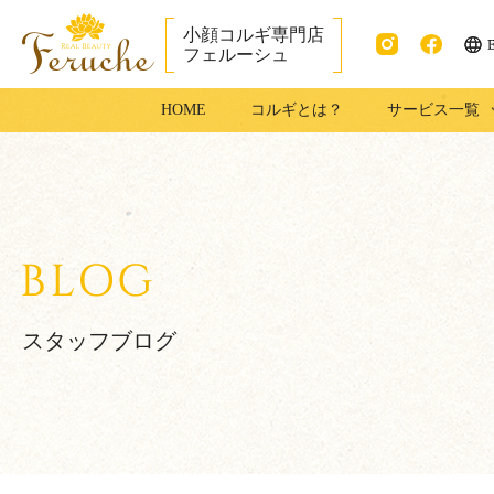
小顔コルギ専門店
フェルーシュ
ENG
Instag
faceb
成田市で小顔コ
HOME
コルギとは？
サービス一覧
ram
ook
ルギ・足コルギ
はフェルーシュ
成田店
スタッフブログ