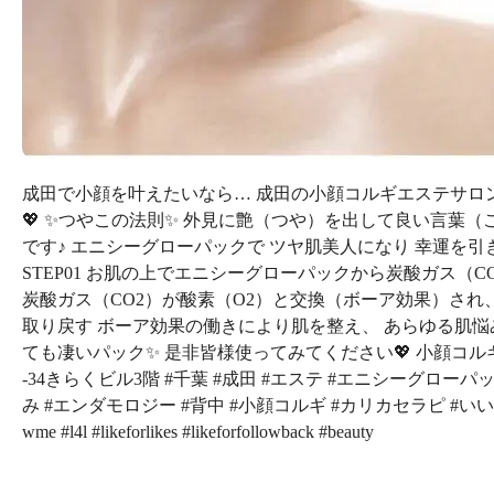
成田で小顔を叶えたいなら… 成田の小顔コルギエステサロン fe
💖 ✨つやこの法則✨ 外見に艶（つや）を出して良い言葉
です♪ エニシーグローパックで ツヤ肌美人になり 幸運を引
STEP01 お肌の上でエニシーグローパックから炭酸ガス（CO
炭酸ガス（CO2）が酸素（O2）と交換（ボーア効果）され、 
取り戻す ボーア効果の働きにより肌を整え、 あらゆる肌悩
ても凄いパック✨ 是非皆様使ってみてください💖 小顔コルギ専門店fe
-34きらくビル3階 #千葉 #成田 #エステ #エニシーグロー
み #エンダモロジー #背中 #小顔コルギ #カリカセラピ #いいね #いいね返し #
wme #l4l #likeforlikes #likeforfollowback #beauty