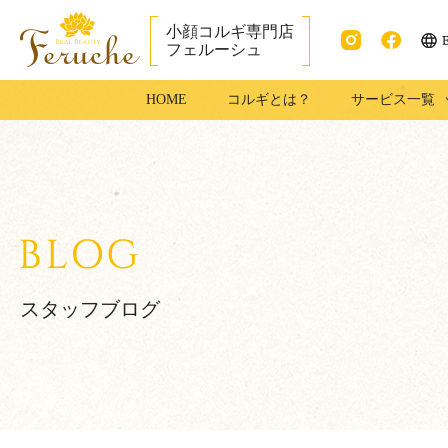
小顔コルギ専門店
フェルーシュ
ENG
Instag
faceb
成田市で小顔コ
HOME
コルギとは？
サービス一覧
ram
ook
ルギ・足コルギ
はフェルーシュ
成田店
スタッフブログ