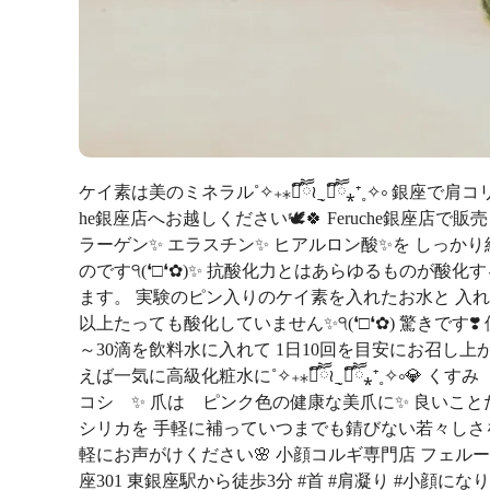
ケイ素は美のミネラル˚✧₊⁎❝᷀ົཽ≀ˍ̮ ❝᷀ົཽ⁎⁺˳✧༚ 
he銀座店へお越しください🕊🍀 Feruche銀座店で
ラーゲン✨ エラスチン✨ ヒアルロン酸✨を しっか
のです੧(❛□❛✿)✨ 抗酸化力とはあらゆるものが酸
ます。 実験のピン入りのケイ素を入れたお水と 入れ
以上たっても酸化していません✨੧(❛□❛✿) 驚きです❣️ 使用
～30滴を飲料水に入れて 1日10回を目安にお召し上が
えば一気に高級化粧水に˚✧₊⁎❝᷀ົཽ≀ˍ̮ ❝᷀ົཽ⁎⁺˳✧
コシ ✨ 爪は ピンク色の健康な美爪に✨ 良いこと
シリカを 手軽に補っていつまでも錆びない若々しさ
軽にお声がけください🌸 小顔コルギ専門店 フェルーシュ 
座301 東銀座駅から徒歩3分 #首 #肩凝り #小顔にな