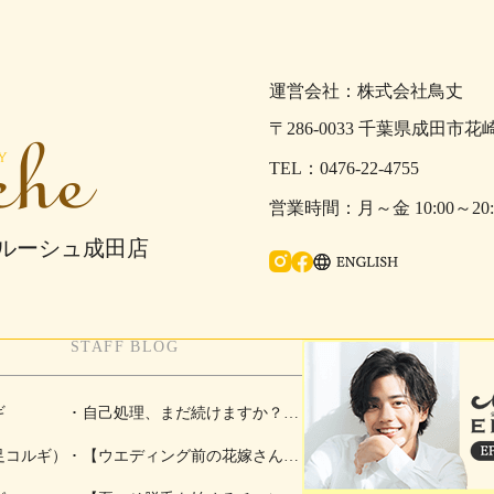
運営会社：株式会社鳥丈
〒286-0033 千葉県成田市花
0476-22-4755
月～金 10:00～2
ェルーシュ成田店
Ins
fac
ENGLISH
tag
eb
STAFF BLOG
ra
oo
m
k
ギ
自己処理、まだ続けますか？夏
足コルギ）
こそ脱毛を始めるチャンス！
【ウエディング前の花嫁さんに