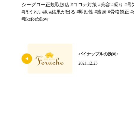
シーグロー正規取扱店 #コロナ対策 #美容 #凝り #骨気
#ほうれい線 #結果が出る #即効性 #痩身 #骨格矯正 #全
#likeforfollow
パイナップルの効果♪
2021.12.23