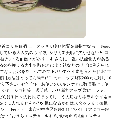
銀座で肩コリ首コリを解消し、 スッキリ痩せ体質を目指すなら、 Feruc
販売している大人気の ケイ素=シリカ❣️ 美肌に欠かせない🌸 コ
り結びつける🎀働きがあります さらに、強い抗酸化力がある
化するのを抑える力💪✨ 酸化とはよく鉄などのサビに例えられ
てないお水を見比べてみて下さい❣️ ケイ素を入れたお水1年
方法はとっても簡単(*´꒳`*)✨ コップ1杯(200cc)に対し 10
り下さい╰(*´︶`*)╯ お使いのスキンケアに数滴混ぜて使
༚💎 くすみ シミ シワ対策 透明感 ハリ弾力アップ 髪に ツヤ、
だらけ❣️ 日々失われて行ってしまう大切なミネラルケイ素＝
をてに入れませんか❓🍀 気になるかたはスタッフまで御気
-Feruche – 東京都中央区銀座3-11-17パトリアタワー銀
りたい #おうちエステ #コルギ #小顔矯正 #銀座エステ #エニ