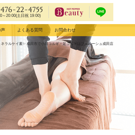
0476-22-4755
00～20:00(土日祝 19:00)
ホットペッ
LIN
の声
よくある質問
お問合わせ
パービュー
Eで
ティーで予
予約
ミネラルケイ素✨ 成田市で小顔コルギ・足コルギはフェルーシュ成田店
約