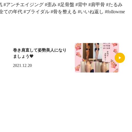
 #アンチエイジング #歪み #足骨盤 #背中 #肩甲骨 #たるみ
ての年代 #ブライダル #骨を整える #いいね返し #followme
巻き肩直して姿勢美人になり
ましょう💖
2021.12.20