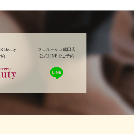
R Beauty
フェルーシュ成田店
予約
公式LINEでご予約
ッパービ
LINE
ーで予約
で予
約