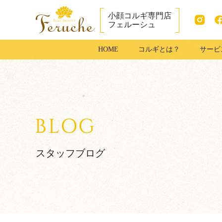
小顔コルギ専門店
フェルーシュ
Instag
fac
成田市で小顔コ
HOME
コルギとは？
サービ
ram
ook
ルギ・足コルギ
はフェルーシュ
成田店
スタッフブログ