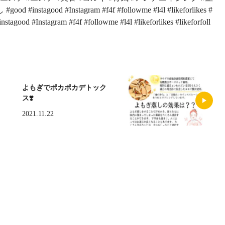
ood #Instagram #f4f #followme #l4l #likeforlikes #
od #Instagram #f4f #followme #l4l #likeforlikes #likeforfoll
よもぎでポカポカデトック
ス❣️
2021.11.22