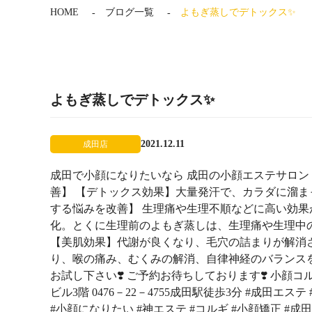
HOME
ブログ一覧
よもぎ蒸しでデトックス✨
よもぎ蒸しでデトックス✨
2021.12.11
成田店
成田で小顔になりたいなら 成田の小顔エステサロン fer
善】 【デトックス効果】大量発汗で、カラダに溜ま
する悩みを改善】 生理痛や生理不順などに高い効
化。とくに生理前のよもぎ蒸しは、生理痛や生理中の
【美肌効果】代謝が良くなり、毛穴の詰まりが解消
り、喉の痛み、むくみの解消、自律神経のバランス
お試し下さい❣️ ご予約お待ちしております❣️ 小顔コ
ビル3階 0476－22－4755成田駅徒歩3分 #成田エ
#小顔になりたい #神エステ #コルギ #小顔矯正 #成田