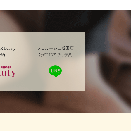
R Beauty
フェルーシュ成田店
予約
公式LINEでご予約
ッパービ
LINE
ーで予約
で予
約