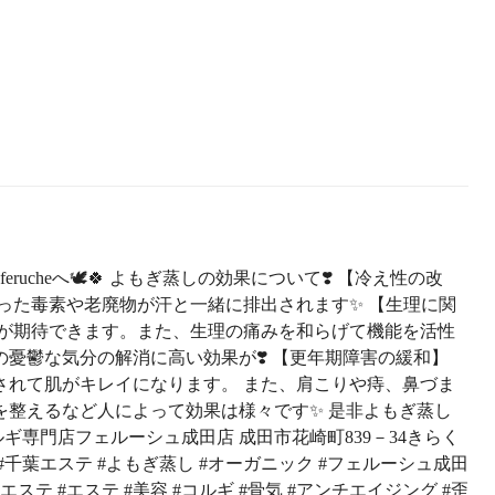
ucheへ🕊🍀 よもぎ蒸しの効果について❣️ 【冷え性の改
った毒素や老廃物が汗と一緒に排出されます✨ 【生理に関
果が期待できます。また、生理の痛みを和らげて機能を活性
憂鬱な気分の解消に高い効果が❣️ 【更年期障害の緩和】
されて肌がキレイになります。 また、肩こりや痔、鼻づま
を整えるなど人によって効果は様々です✨ 是非よもぎ蒸し
ルギ専門店フェルーシュ成田店 成田市花崎町839－34きらく
ステ #千葉エステ #よもぎ蒸し #オーガニック #フェルーシュ成田
エステ #エステ #美容 #コルギ #骨気 #アンチエイジング #歪