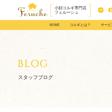
小顔コルギ専門店
フェルーシュ
Instag
fac
成田市で小顔コ
HOME
コルギとは？
サービ
ram
ook
ルギ・足コルギ
はフェルーシュ
成田店
スタッフブログ