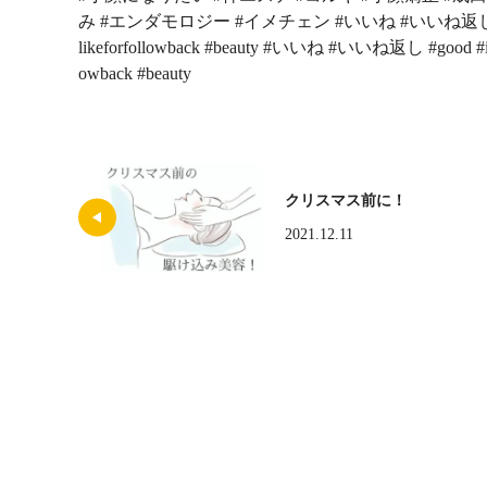
み #エンダモロジー #イメチェン #いいね #いいね返し #good #instag
likeforfollowback #beauty #いいね #いいね返し #good #instago
owback #beauty
クリスマス前に！
2021.12.11