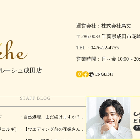
運営会社：株式会社鳥丈
〒286-0033 千葉県成田市花
0476-22-4755
月～金 10:00～2
ェルーシュ成田店
Ins
fac
ENGLISH
tag
eb
STAFF BLOG
ra
oo
m
k
ギ
自己処理、まだ続けますか？夏
足コルギ）
こそ脱毛を始めるチャンス！
【ウエディング前の花嫁さんに