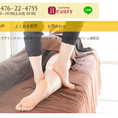
0476-22-4755
00～20:00(土日祝 19:00)
ホットペッ
LIN
の声
よくある質問
お問合わせ
パービュー
Eで
ティーで予
予約
しでデトックス✨ 成田市で小顔コルギ・足コルギはフェルーシュ成田店
約