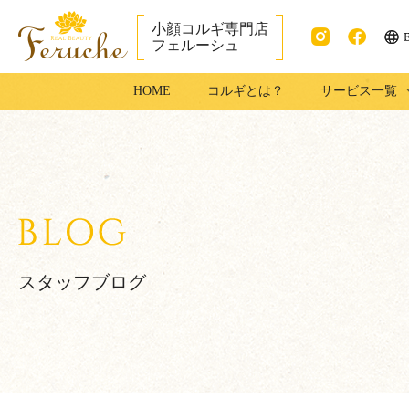
小顔コルギ専門店
フェルーシュ
ENG
Instag
faceb
成田市で小顔コ
HOME
コルギとは？
サービス一覧
ram
ook
ルギ・足コルギ
はフェルーシュ
成田店
スタッフブログ