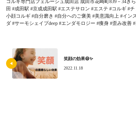
コルギ専門店フェルーシュ成田店 成田市花崎町839－34きらくビル
田 #成田駅 #京成成田駅 #エステサロン #エステ #コルギ #
小顔コルギ #自分磨き #自分へのご褒美 #美意識向上 #イン
ダ #サーモシェイプdeep #エンダモロジー #痩身 #歪み改善 
笑顔の効果😄✨
2022.11.18