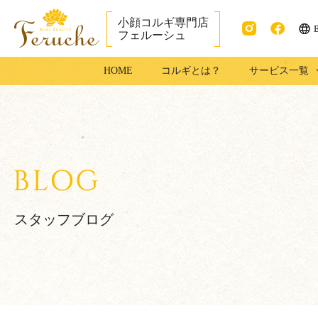
小顔コルギ専門店
フェルーシュ
ENG
Instag
faceb
成田市で小顔コ
HOME
コルギとは？
サービス一覧
ram
ook
ルギ・足コルギ
はフェルーシュ
成田店
スタッフブログ