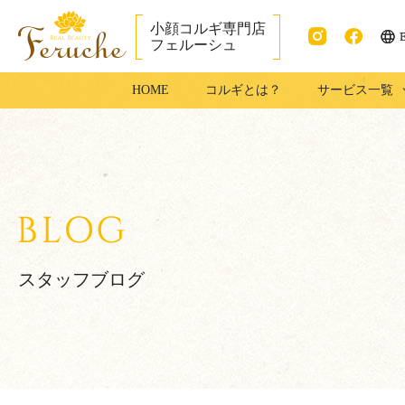
小顔コルギ専門店
フェルーシュ
ENG
Instag
faceb
成田市で小顔コ
HOME
コルギとは？
サービス一覧
ram
ook
ルギ・足コルギ
はフェルーシュ
成田店
スタッフブログ