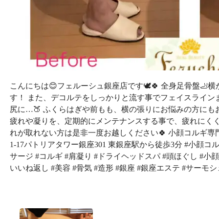
こんにちは😊フェルーシュ銀座店です🕊🍀 全身足骨盤
す！ また、デコルテをしっかりと流す事でフェイスライン
尻に…🍑 ふくらはぎや前もも、横の張りにお悩みの方にも
疲れや凝りを、定期的にメンテナンスする事で、疲れにくく
れが取れない方は是非一度お越しください🍀 小顔コルギ専門店 フ
1-17パトリアタワー銀座301 東銀座駅から徒歩3分 #小顔コ
サージ #コルギ #肩凝り #ドライヘッドスパ #頭ほぐし #小
いいね返し #美容 #骨気 #造形 #銀座 #銀座エステ #サーモシェイプ #fff