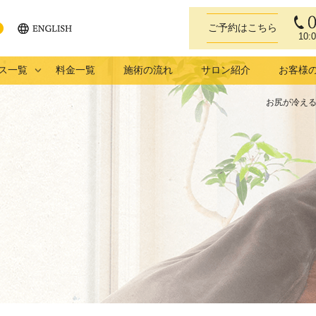
ご予約はこちら
10:
ENGLISH
eb
ス一覧
料金一覧
施術の流れ
サロン紹介
お客様
お尻が冷える