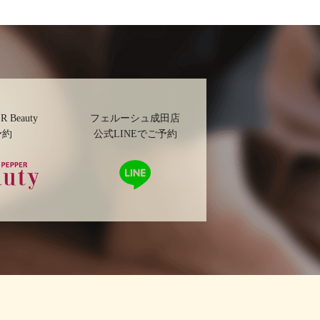
R Beauty
フェルーシュ成田店
予約
公式LINEでご予約
ッパービ
LINE
ーで予約
で予
約