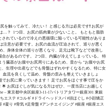
お尻を触ってみて、冷たい！ と感じる方は必見です❗️ お尻が
とは…？
1つ目、お尻の筋肉量が少ないこと。 もともと脂肪
とされているので冷えの悪循環に陥っている可能性がありま
方は注意が必要です。お尻の血流が圧迫されて、巡りが悪く
ため、身体全体の巡りが悪くなり、足元は靴下などで改善し
合があるのです。 2つ目、内臓が冷えてしまっている。 特
う臓器がお腹やお尻周りにあるため、昔から “お腹やお尻
また、生理や出産などでも骨盤はずれやすくなるため、特に女
を、血流を良くして温め、骨盤の歪みも整えていきましょ
盤でお尻に乗っていきます！ 足でお尻をほぐす事で圧をか
🌟 お尻ほぐしが気になる方はぜひ、一度当店にお越しく
e – 東京都中央区銀座3-11-17パトリアタワー銀座301 東銀
うちエステ #コルギ #ドライヘッドスパ #頭ほぐし #小顔矯正
#凝り #骨気 #足骨盤 #アンチエイジング #銀座 #銀座エス