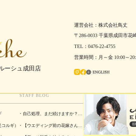
運営会社：株式会社鳥丈
〒286-0033 千葉県成田市花
0476-22-4755
月～金 10:00～2
ェルーシュ成田店
Ins
fac
ENGLISH
tag
eb
STAFF BLOG
ra
oo
m
k
ギ
自己処理、まだ続けますか？夏
足コルギ）
こそ脱毛を始めるチャンス！
【ウエディング前の花嫁さんに