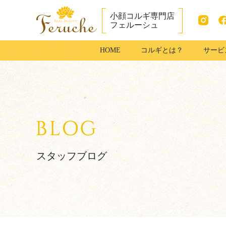
小顔コルギ専門店
フェルーシュ
Instag
fac
成田市で小顔コ
HOME
コルギとは？
サービ
ram
ook
ルギ・足コルギ
はフェルーシュ
成田店
スタッフブログ