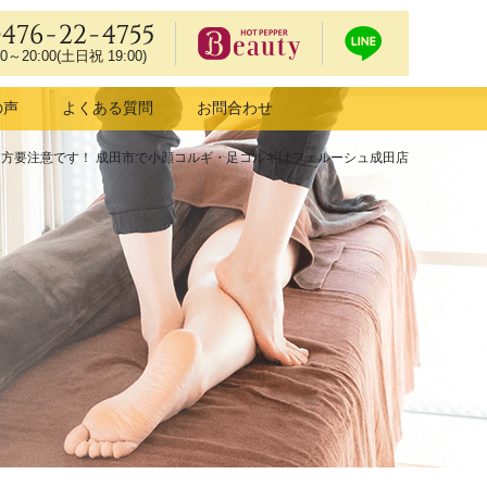
0476-22-4755
00～20:00(土日祝 19:00)
ホットペッ
LIN
の声
よくある質問
お問合わせ
パービュー
Eで
ティーで予
予約
方要注意です！ 成田市で小顔コルギ・足コルギはフェルーシュ成田店
約