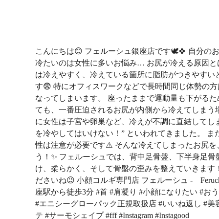
こんにちは😊 フェルーシュ銀座店です🕊🍀 自分の
冷たいのは女性に多いお悩み… お尻が冷える原因
は冷えやすく、冷えている箇所に脂肪がつきやすい
す😨 特にオフィスワークなどで長時間同じ体勢の
なってしまいます。 座ったままで運動量も下がる
ても、一番圧迫されるお尻が内側から冷えてしまう場
に女性は子宮や卵巣など、冷えが不調に直結してしま
を冷やしてはいけない！” といわれてきました。 
性は注意が必要です⚠️ そんな冷えてしまったお尻
う！✨ フェルーシュでは、背中足骨盤、下半身足骨
け、柔らかく、そして骨盤の歪みを整えていきます！
ださいね😉 小顔コルギ専門店 フェルーシュ - Feruch
座駅から徒歩3分 #首 #肩凝り #小顔になりたい #お
#エニシーグローパック正規取扱店 #いいね返し #美容 
テ #サーモシェイプ #fff #Instagram #Instagood