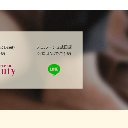
R Beauty
フェルーシュ成田店
予約
公式LINEでご予約
ッパービ
LINE
ーで予約
で予
約