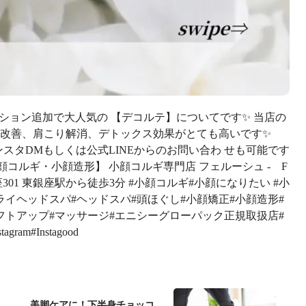
プション追加で大人気の 【デコルテ】についてです✨ 当店の
肩改善、肩こり解消、デトックス効果がとても高いです✨
スタDMもしくは公式LINEからのお問い合わ せも可能です
の小顔コルギ・小顔造形】 小顔コルギ専門店 フェルーシュ - F
ー銀座301 東銀座駅から徒歩3分 #小顔コルギ#小顔になりたい #小
ライヘッドスパ#ヘッドスパ#頭ほぐし#小顔矯正#小顔造形#
フトアップ#マッサージ#エニシーグローパック正規取扱店#
am#Instagood
美脚ケアに！下半身チョッコ