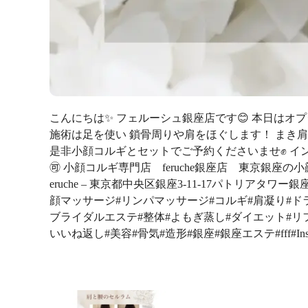
こんにちは✨ フェルーシュ銀座店です😊 本日はオ
施術は足を使い 鎖骨周りや肩をほぐします！ まき
是非小顔コルギとセットでご予約くださいませ✊ イン
🉑 小顔コルギ専門店 feruche銀座店 東京銀座
eruche – 東京都中央区銀座3-11-17パトリアタワ
顔マッサージ#リンパマッサージ#コルギ#肩凝り#ド
ブライダルエステ#整体#よもぎ蒸し#ダイエット#リ
いいね返し#美容#骨気#造形#銀座#銀座エステ#fff#Instagr