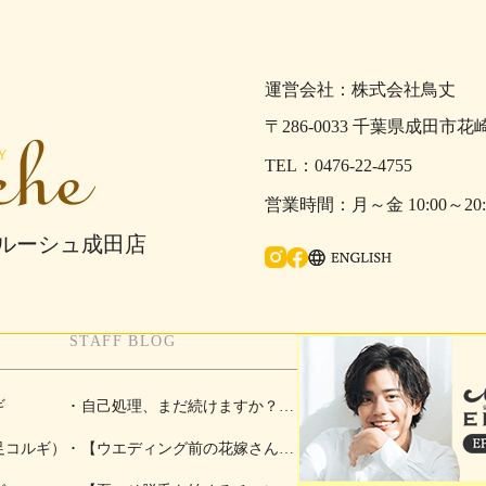
運営会社：株式会社鳥丈
〒286-0033 千葉県成田市花
0476-22-4755
月～金 10:00～2
ェルーシュ成田店
Ins
fac
ENGLISH
tag
eb
STAFF BLOG
ra
oo
m
k
ギ
自己処理、まだ続けますか？夏
足コルギ）
こそ脱毛を始めるチャンス！
【ウエディング前の花嫁さんに