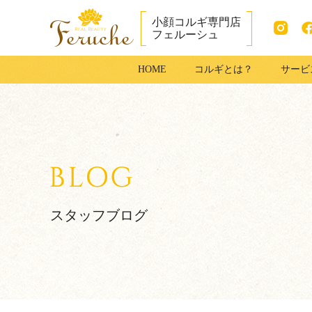
小顔コルギ専門店
フェルーシュ
Instag
fac
成田市で小顔コ
HOME
コルギとは？
サービ
ram
ook
ルギ・足コルギ
はフェルーシュ
成田店
スタッフブログ