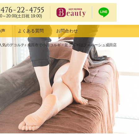
0476-22-4755
00～20:00(土日祝 19:00)
ホットペッ
LIN
の声
よくある質問
お問合わせ
パービュー
Eで
ティーで予
予約
人気のデコルテ♪ 成田市で小顔コルギ・足コルギはフェルーシュ成田店
約