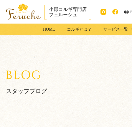
小顔コルギ専門店
フェルーシュ
ENG
Instag
faceb
成田市で小顔コ
HOME
コルギとは？
サービス一覧
ram
ook
ルギ・足コルギ
はフェルーシュ
成田店
スタッフブログ