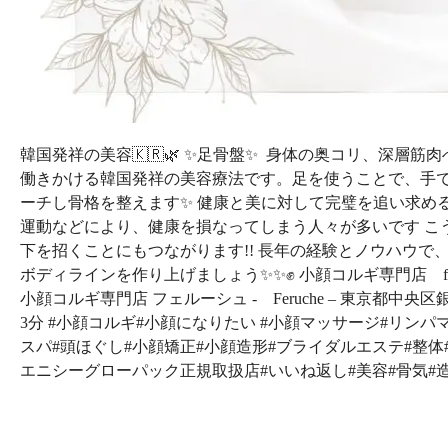
韓国発祥の美容🇰🇷🌿 ✨足骨盤✨
身体の奥コリ、深層筋肉へ
働きかける韓国発祥の美容療法です。足を使うことで、手
ーチし骨格を整えます✨ 健康と美に対して完璧を追い求め
運動などにより、健康を損なってしまう人々が多いです こ
下を招くことにもつながります!! 長年の経験とノウハウ
ボディラインを作り上げましょう✨✨✊ 小顔コルギ専門店 f
小顔コルギ専門店 フェルーシュ - Feruche – 東京都中央区
3分 #小顔コルギ#小顔になりたい #小顔マッサージ#リン
スパ#頭ほぐし#小顔矯正#小顔造形#ブライダルエステ#整体
エニシーグローパック正規取扱店#いいね返し#美容#骨気#造形#銀座#銀座