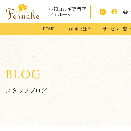
小顔コルギ専門店
フェルーシュ
ENG
Instag
faceb
成田市で小顔コ
HOME
コルギとは？
サービス一覧
ram
ook
ルギ・足コルギ
はフェルーシュ
成田店
スタッフブログ